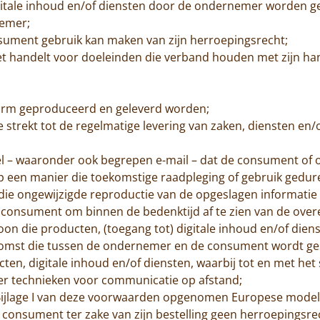
itale inhoud en/of diensten door de ondernemer worden gel
nemer;
nsument gebruik kan maken van zijn herroepingsrecht;
et handelt voor doeleinden die verband houden met zijn hand
e vorm geproduceerd en geleverd worden;
strekt tot de regelmatige levering van zaken, diensten en/
 – waaronder ook begrepen e-mail – dat de consument of o
 op een manier die toekomstige raadpleging of gebruik gedu
die ongewijzigde reproductie van de opgeslagen informatie
e consument om binnen de bedenktijd af te zien van de ove
oon die producten, (toegang tot) digitale inhoud en/of di
omst die tussen de ondernemer en de consument wordt ges
en, digitale inhoud en/of diensten, waarbij tot en met het 
r technieken voor communicatie op afstand;
Bijlage I van deze voorwaarden opgenomen Europese modelfo
e consument ter zake van zijn bestelling geen herroepingsre