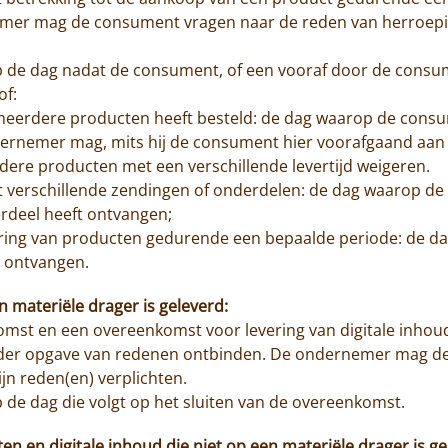
er mag de consument vragen naar de reden van herroeping
 op de dag nadat de consument, of een vooraf door de cons
of:
g meerdere producten heeft besteld: de dag waarop de con
ernemer mag, mits hij de consument hier voorafgaand aan h
dere producten met een verschillende levertijd weigeren.
 uit verschillende zendingen of onderdelen: de dag waarop
erdeel heeft ontvangen;
vering van producten gedurende een bepaalde periode: de 
t ontvangen.
en materiële drager is geleverd:
st en een overeenkomst voor levering van digitale inhoud 
der opgave van redenen ontbinden. De ondernemer mag de
jn reden(en) verplichten.
p de dag die volgt op het sluiten van de overeenkomst.
n en digitale inhoud die niet op een materiële drager is ge