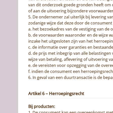
van dit onderzoek goede gronden heeft om de
of aan de uitvoering bijzondere voorwaarden
5. De ondernemer zal uiterlijk bij levering v
zodanige wijze dat deze door de consument
a. het bezoekadres van de vestiging van de
b. de voorwaarden waaronder en de wijze w
inzake het uitgesloten zijn van het herroepi
c. de informatie over garanties en bestaand
d. de prijs met inbegrip van alle belastingen
wijze van betaling, aflevering of uitvoering
e. de vereisten voor opzegging van de over
f. indien de consument een herroepingsrech
6. In geval van een duurtransactie is de bepal
Artikel 6 – Herroepingsrecht
Bij producten:
1. De consument kan een overeenkomst met 