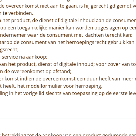
 overeenkomst niet aan te gaan, is hij gerechtigd gemotive
 te verbinden.
an het product, de dienst of digitale inhoud aan de consument
 op een toegankelijke manier kan worden opgeslagen op e
 ondernemer waar de consument met klachten terecht kan;
aarop de consument van het herroepingsrecht gebruik kan 
ngsrecht;
e service na aankoop;
 van het product, dienst of digitale inhoud; voor zover van 
 van de overeenkomst op afstand;
eenkomst indien de overeenkomst een duur heeft van meer d
t heeft, het modelformulier voor herroeping.
ing in het vorige lid slechts van toepassing op de eerste lev
betrekking tot de aankoop van een product gedurende een