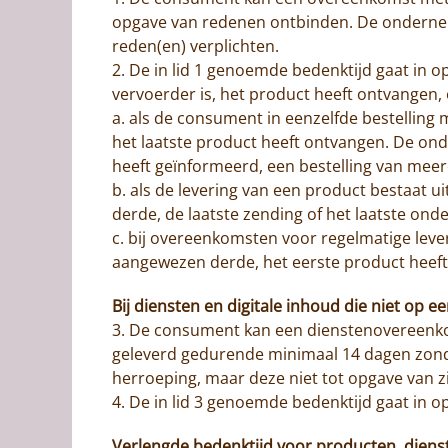
opgave van redenen ontbinden. De ondernem
reden(en) verplichten.
2. De in lid 1 genoemde bedenktijd gaat in
vervoerder is, het product heeft ontvangen, 
a. als de consument in eenzelfde bestellin
het laatste product heeft ontvangen. De ond
heeft geïnformeerd, een bestelling van meer
b. als de levering van een product bestaat
derde, de laatste zending of het laatste ond
c. bij overeenkomsten voor regelmatige le
aangewezen derde, het eerste product heef
Bij diensten en digitale inhoud die niet op e
3. De consument kan een dienstenovereenkom
geleverd gedurende minimaal 14 dagen zon
herroeping, maar deze niet tot opgave van zi
4. De in lid 3 genoemde bedenktijd gaat in o
Verlengde bedenktijd voor producten, dienste