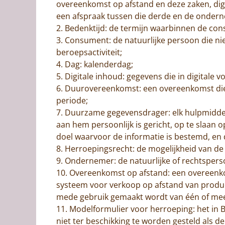
overeenkomst op afstand en deze zaken, dig
een afspraak tussen die derde en de onder
2. Bedenktijd: de termijn waarbinnen de co
3. Consument: de natuurlijke persoon die ni
beroepsactiviteit;
4. Dag: kalenderdag;
5. Digitale inhoud: gegevens die in digital
6. Duurovereenkomst: een overeenkomst die 
periode;
7. Duurzame gegevensdrager: elk hulpmiddel
aan hem persoonlijk is gericht, op te slaan
doel waarvoor de informatie is bestemd, en 
8. Herroepingsrecht: de mogelijkheid van d
9. Ondernemer: de natuurlijke of rechtspers
10. Overeenkomst op afstand: een overeenk
systeem voor verkoop op afstand van product
mede gebruik gemaakt wordt van één of mee
11. Modelformulier voor herroeping: het in 
niet ter beschikking te worden gesteld als d