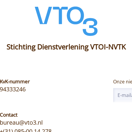
Stichting Dienstverlening VTOI-NVTK
KvK-nummer
Onze ni
94333246
Contact
bureau@vto3.nl
+(31) 085-00 14 278