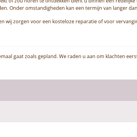
kt of zou horen te ontdekken dient u binnen een redelijke
anden. Onder omstandigheden kan een termijn van langer da
en wij zorgen voor een kosteloze reparatie of voor vervangi
elemaal gaat zoals gepland. We raden u aan om klachten eers